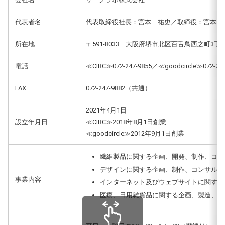
代表者名
代表取締役社長：宮本 祐史／取締役：宮本 
所在地
〒591-8033 大阪府堺市北区百舌鳥西之町3丁5
電話
≪CIRC≫072-247-9855／≪goodcircle≫072-247
FAX
072-247-9882（共通）
2021年4月1日
設立年月日
≪CIRC≫2018年8月1日創業
≪goodcircle≫2012年9月1日創業
繊維製品に関する企画、開発、制作、コン
デザインに関する企画、制作、コンサルテ
事業内容
インターネット及びウェブサイトに関する
医療、日用雑貨品に関する企画、製造、販